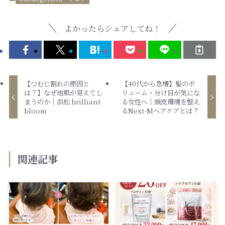
よかったらシェアしてね！
【つむじ割れの原因と
【40代から急増】髪のボ
は？】なぜ地肌が見えてし
リューム・分け目が気にな
まうのか｜浜松 brilliant
る女性へ｜頭皮環境を整え
bloom
るNext-Mヘアケアとは？
関連記事