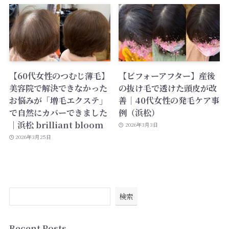
【60代女性のつむじ薄毛】
【ビフォーアフター】産後
美容院で解決できなかった
の抜け毛で透けた頭皮が改
お悩みが「増毛エクステ」
善｜40代女性の発毛ケア事
で自然にカバーできました
例（浜松）
｜浜松 brilliant bloom
2026年3月3日
2026年3月25日
検索
Recent Posts